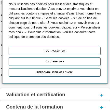
Nancy-Maxéville
Nous utilisons des cookies pour réaliser des statistiques et
mesurer l'audience du site. Vous pouvez exprimer vos choix en
utilisant les boutons ci-après et changer d’avis à tout moment en
:
Du 17 au 18/11/2026
100
cliquant sur la rubrique « Gérer les cookies » située en bas de
:
Du 17/11 au 01/12/2026
12
chaque page de notre site. Si vous souhaitez en savoir plus sur
comment nous utilisons les cookies, cliquez sur « Personnaliser
mes choix ». Pour plus d’information, veuillez consulter notre
Thaon-les-Vosges
politique de protection des données
.
:
Du 29 au 30/09/2026
12
TOUT ACCEPTER
Yutz
TOUT REFUSER
:
Du 07 au 08/10/2026
12
PERSONNALISER MES CHOIX
:
Du 07 au 27/10/2026
12
Validation et certification
Contenu de la formation