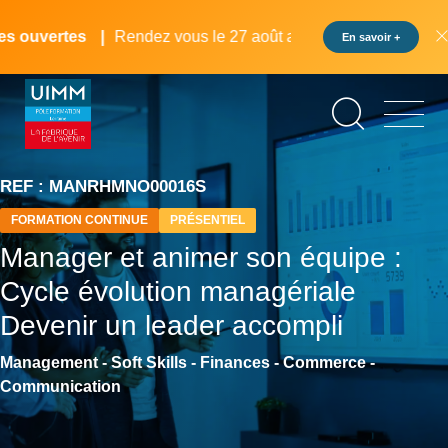
Aller
Panneau de gestion des cookies
au
 ouvertes
Rendez vous le 27 août au pôle formation UIMM L
En savoir +
contenu
principal
REF : MANRHMNO00016S
FORMATION CONTINUE
PRÉSENTIEL
Manager et animer son équipe :
Cycle évolution managériale
Devenir un leader accompli
Management - Soft Skills - Finances - Commerce -
Communication