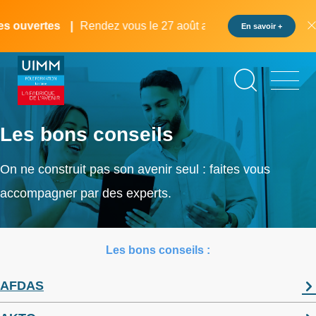
Aller
Panneau de gestion des cookies
au
s ouvertes
Rendez vous le 27 août au pôle formation UIMM 
En savoir +
contenu
principal
Les bons conseils
On ne construit pas son avenir seul : faites vous
accompagner par des experts.
Les bons conseils :
AFDAS