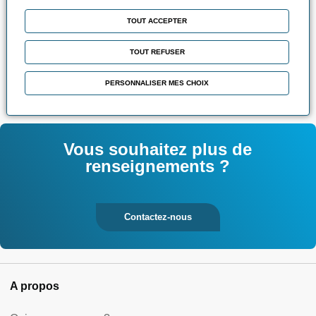
TOUT ACCEPTER
Contact : Service commercial
TOUT REFUSER
03.83.95.35.28
-
commercial@formation-industries-
PERSONNALISER MES CHOIX
lorraine.com
Vous souhaitez plus de
renseignements ?
Contactez-nous
A propos