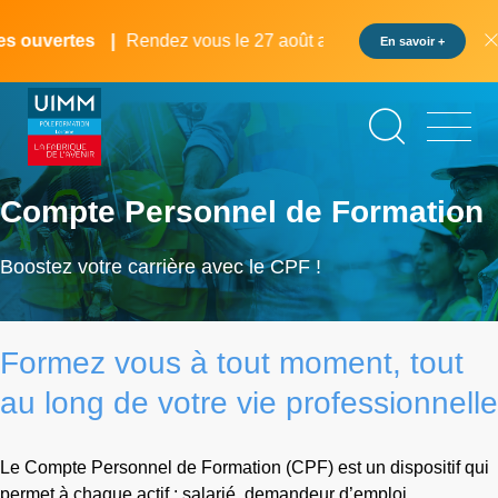
Aller
Panneau de gestion des cookies
au
 ouvertes
Rendez vous le 27 août au pôle formation UIMM 
En savoir +
contenu
principal
Compte Personnel de Formation
Boostez votre carrière avec le CPF !
Formez vous à tout moment, tout
au long de votre vie professionnelle
Le Compte Personnel de Formation (CPF) est un dispositif qui
permet à chaque actif : salarié, demandeur d’emploi,