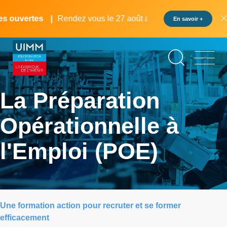
Aller
Panneau de gestion des cookies
au
s ouvertes
Rendez vous le 27 août au pôle formation UIMM 
En savoir +
contenu
principal
La Préparation
Opérationnelle à
l'Emploi (POE)
Une formation action pour recruter et se former
efficacement