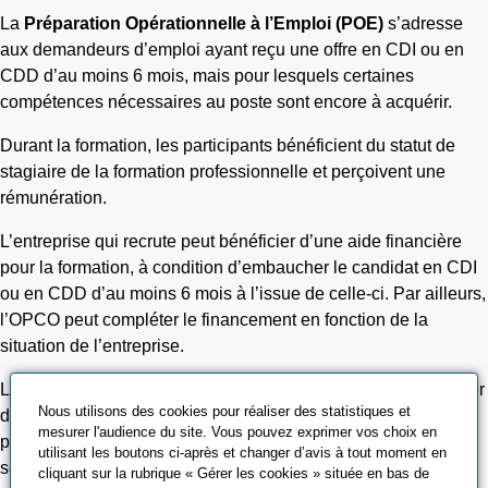
La
Préparation Opérationnelle à l’Emploi (POE)
s’adresse
aux demandeurs d’emploi ayant reçu une offre en CDI ou en
CDD d’au moins 6 mois, mais pour lesquels certaines
compétences nécessaires au poste sont encore à acquérir.
Durant la formation, les participants bénéficient du statut de
stagiaire de la formation professionnelle et perçoivent une
rémunération.
L’entreprise qui recrute peut bénéficier d’une aide financière
pour la formation, à condition d’embaucher le candidat en CDI
ou en CDD d’au moins 6 mois à l’issue de celle-ci. Par ailleurs,
l’OPCO peut compléter le financement en fonction de la
situation de l’entreprise.
La POE représente une opportunité précieuse pour développer
Nous utilisons des cookies pour réaliser des statistiques et
de nouvelles compétences et renforcer l’employabilité des
mesurer l'audience du site. Vous pouvez exprimer vos choix en
participants. C’est une véritable occasion de progresser et de
utilisant les boutons ci-après et changer d’avis à tout moment en
se préparer efficacement à intégrer un poste.
cliquant sur la rubrique « Gérer les cookies » située en bas de