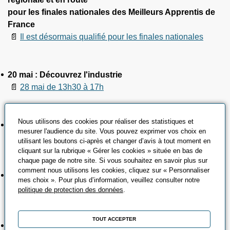
pour les finales nationales des Meilleurs Apprentis de
France
📄
Il est désormais qualifié pour les finales nationales
20 mai : Découvrez l'industrie
📄
28 mai de 13h30 à 17h
Nous utilisons des cookies pour réaliser des statistiques et
20 mai : La productique c'est magique à Yutz
mesurer l'audience du site. Vous pouvez exprimer vos choix en
📄
30 avril de 13h30 à 16h30
utilisant les boutons ci-après et changer d’avis à tout moment en
cliquant sur la rubrique « Gérer les cookies » située en bas de
chaque page de notre site. Si vous souhaitez en savoir plus sur
comment nous utilisons les cookies, cliquez sur « Personnaliser
22 avril : La productique c'est magique à Maxéville
mes choix ». Pour plus d’information, veuillez consulter notre
📄
30 avril de 13h30 à 16h30
politique de protection des données
.
TOUT ACCEPTER
16 janvier : Matinée portes ouvertes