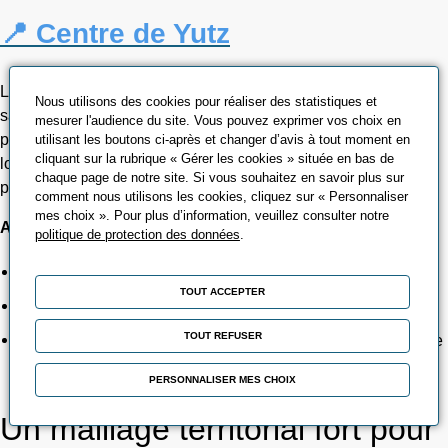
📍 Centre de Yutz
Le centre de Yutz accueille
tous les publics
: apprentis,
Nous utilisons des cookies pour réaliser des statistiques et
salariés en formation continue et demandeurs d’emploi. Il
mesurer l'audience du site. Vous pouvez exprimer vos choix en
propose des parcours adaptés aux besoins des entreprises
utilisant les boutons ci-après et changer d’avis à tout moment en
cliquant sur la rubrique « Gérer les cookies » située en bas de
locales et des apprenants, avec des équipements
chaque page de notre site. Si vous souhaitez en savoir plus sur
professionnels et un encadrement pédagogique expérimenté.
comment nous utilisons les cookies, cliquez sur « Personnaliser
mes choix ». Pour plus d’information, veuillez consulter notre
Atouts du centre :
politique de protection des données
.
Formation continue et perfectionnement professionnel
TOUT ACCEPTER
Plateaux techniques adaptés aux besoins du territoire
TOUT REFUSER
Accompagnement par des formateurs expérimentés issus de
l’industrie
PERSONNALISER MES CHOIX
Un maillage territorial fort pour