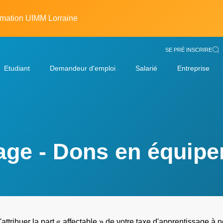
rmation UIMM Lorraine
SE PRÉ INSCRIRE
Etudiant
Demandeur d'emploi
Salarié
Entreprise
age - Dons en équipe
'attribuer la part « affectable » de votre taxe d'apprentissage à 