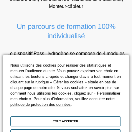
Monteur-câbleur
Un parcours de formation 100%
individualisé
Le dispositif Pass Hydrogène se compose de 4 modules
complémentaires :
Nous utilisons des cookies pour réaliser des statistiques et
mesurer l'audience du site. Vous pouvez exprimer vos choix en
🧭 01 - Test de positionnement & plan de
utilisant les boutons ci-après et changer d’avis à tout moment en
cliquant sur la rubrique « Gérer les cookies » située en bas de
formation
chaque page de notre site. Si vous souhaitez en savoir plus sur
comment nous utilisons les cookies, cliquez sur « Personnaliser
mes choix ». Pour plus d’information, veuillez consulter notre
Évaluation des compétences du candidat puis construction
politique de protection des données
.
d’un parcours adapté et certifiant.
TOUT ACCEPTER