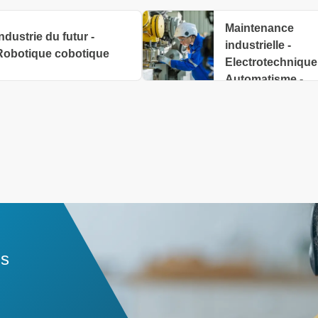
Maintenance
ndustrie du futur -
industrielle -
Robotique cobotique
Electrotechnique
Automatisme -
Production
ns