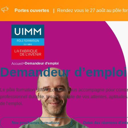
Aller
Panneau de gestion des cookies
au
Portes ouvertes
Rendez vous le 27 août au pôle fo
contenu
principal
breadcrumb
Demandeur d’emploi
Accueil
Demandeur d’emploi
Le pôle formation UIMM Lorraine vous accompagne pour constru
professionnel durable, tenant compte de vos attentes, aptitud
de l'emploi.
Nos prochaines formations
Dates des réunions d'inf