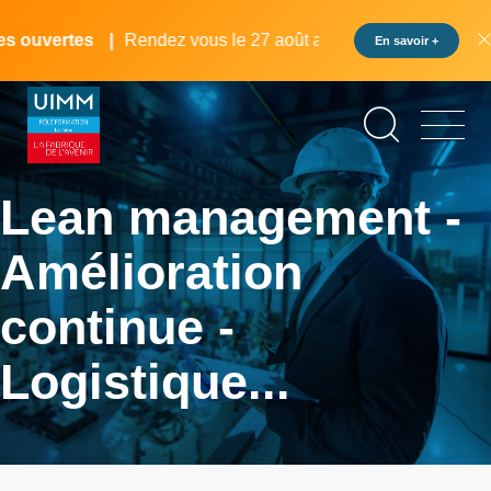
Aller
Panneau de gestion des cookies
au
 ouvertes
Rendez vous le 27 août au pôle formation UIMM L
En savoir +
contenu
principal
Lean management -
Amélioration
continue -
Logistique...