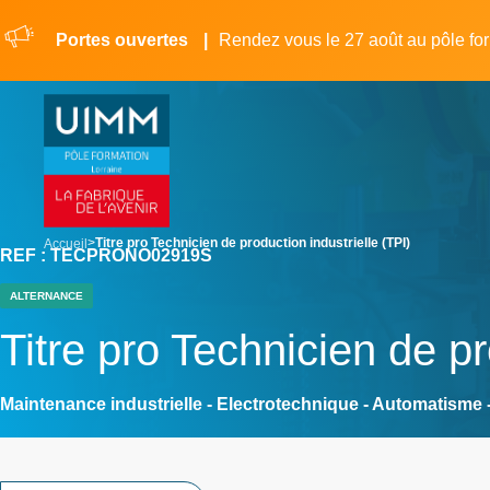
Aller
Panneau de gestion des cookies
au
Portes ouvertes
Rendez vous le 27 août au pôle fo
contenu
principal
breadcrumb
Titre pro Technicien de production industrielle (TPI)
Accueil
REF : TECPRONO02919S
ALTERNANCE
Titre pro Technicien de pr
Maintenance industrielle - Electrotechnique - Automatisme 