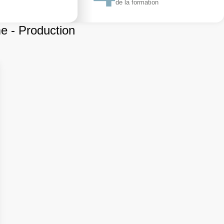
de la formation
me - Production