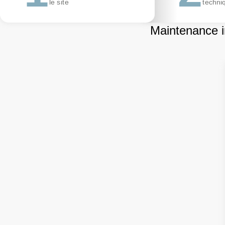
le site
techni
Maintenance in