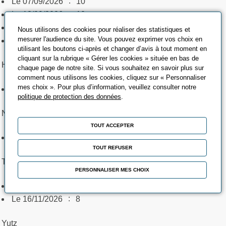
:
Le 07/09/2026
10
:
Le 18/09/2026
10
:
Le 07/10/2026
10
Nous utilisons des cookies pour réaliser des statistiques et
mesurer l'audience du site. Vous pouvez exprimer vos choix en
:
Le 12/10/2026
10
utilisant les boutons ci-après et changer d’avis à tout moment en
cliquant sur la rubrique « Gérer les cookies » située en bas de
Henriville
chaque page de notre site. Si vous souhaitez en savoir plus sur
comment nous utilisons les cookies, cliquez sur « Personnaliser
mes choix ». Pour plus d’information, veuillez consulter notre
:
Le 05/11/2026
8
politique de protection des données
.
Nancy-Maxéville
TOUT ACCEPTER
:
Le 12/10/2026
4
TOUT REFUSER
Thaon-les-Vosges
PERSONNALISER MES CHOIX
:
Le 05/10/2026
4
:
Le 16/11/2026
8
Yutz