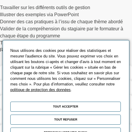
Travailler sur les différents outils de gestion
Illustrer des exemples via PowerPoint
Donner des cas pratiques à l’issu de chaque thème abordé
Valider de la compréhension du stagiaire par le formateur à
chaque étape du programme
Travailler en groupe et partager son expérience
Remettre un support pédagogique
Nous utilisons des cookies pour réaliser des statistiques et
mesurer l'audience du site. Vous pouvez exprimer vos choix en
utilisant les boutons ci-après et changer d’avis à tout moment en
cliquant sur la rubrique « Gérer les cookies » située en bas de
Validation et certification
chaque page de notre site. Si vous souhaitez en savoir plus sur
comment nous utilisons les cookies, cliquez sur « Personnaliser
mes choix ». Pour plus d’information, veuillez consulter notre
Contenu de la formation
politique de protection des données
.
Modalités d’évaluation
TOUT ACCEPTER
Contact
TOUT REFUSER
Coût et financement