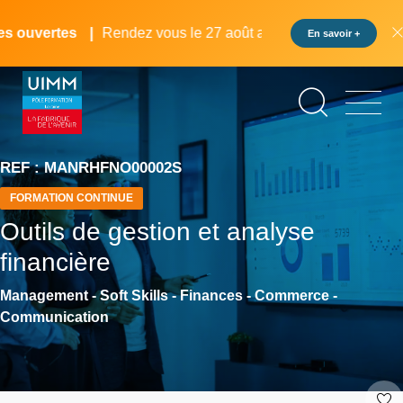
Aller
Panneau de gestion des cookies
au
 ouvertes
Rendez vous le 27 août au pôle formation UIMM L
En savoir +
contenu
principal
REF : MANRHFNO00002S
FORMATION CONTINUE
Outils de gestion et analyse
financière
Management - Soft Skills - Finances - Commerce -
Communication