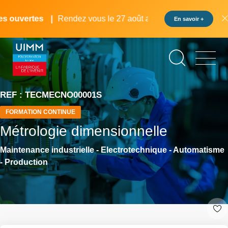
Aller
Panneau de gestion des cookies
au
 ouvertes
Rendez vous le 27 août au pôle formation UIMM L
En savoir +
contenu
principal
REF : TECMECNO00001S
FORMATION CONTINUE
Métrologie dimensionnelle
Maintenance industrielle - Electrotechnique - Automatisme
- Production