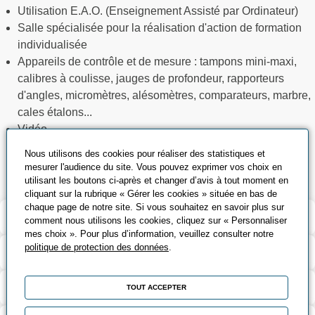
Utilisation E.A.O. (Enseignement Assisté par Ordinateur)
Salle spécialisée pour la réalisation d'action de formation
individualisée
Appareils de contrôle et de mesure : tampons mini-maxi,
calibres à coulisse, jauges de profondeur, rapporteurs
d'angles, micromètres, alésomètres, comparateurs, marbre,
cales étalons...
Vidéo
Logiciel d'E.A.O., et bibliothèque de documentation
Nous utilisons des cookies pour réaliser des statistiques et
technique
mesurer l'audience du site. Vous pouvez exprimer vos choix en
utilisant les boutons ci-après et changer d’avis à tout moment en
cliquant sur la rubrique « Gérer les cookies » située en bas de
chaque page de notre site. Si vous souhaitez en savoir plus sur
Validation et certification
comment nous utilisons les cookies, cliquez sur « Personnaliser
mes choix ». Pour plus d’information, veuillez consulter notre
politique de protection des données
.
Contenu de la formation
Modalités d’évaluation
TOUT ACCEPTER