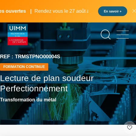
Aller
Panneau de gestion des cookies
au
 ouvertes
Rendez vous le 27 août au pôle formation UIMM L
En savoir +
contenu
principal
REF : TRMSTPNO00004S
FORMATION CONTINUE
Lecture de plan soudeur
Perfectionnement
Transformation du métal