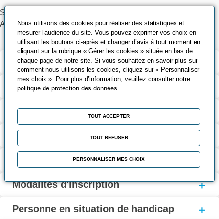
Salle de cours
Nous utilisons des cookies pour réaliser des statistiques et
Atelier
mesurer l'audience du site. Vous pouvez exprimer vos choix en
utilisant les boutons ci-après et changer d’avis à tout moment en
cliquant sur la rubrique « Gérer les cookies » située en bas de
chaque page de notre site. Si vous souhaitez en savoir plus sur
Validation et certification
comment nous utilisons les cookies, cliquez sur « Personnaliser
mes choix ». Pour plus d’information, veuillez consulter notre
Contenu de la formation
politique de protection des données
.
Modalités d’évaluation
TOUT ACCEPTER
Contact
TOUT REFUSER
Coût et financement
PERSONNALISER MES CHOIX
Modalités d'inscription
Personne en situation de handicap