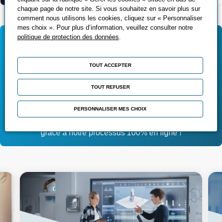
chaque page de notre site. Si vous souhaitez en savoir plus sur
comment nous utilisons les cookies, cliquez sur « Personnaliser
mes choix ». Pour plus d’information, veuillez consulter notre
politique de protection des données
.
Se pré inscrire au pôle
formation UIMM Lorraine
TOUT ACCEPTER
TOUT REFUSER
Se pré inscrire
PERSONNALISER MES CHOIX
Profitez d’une pré inscription facile, en quelques clics
grâce à notre processus 100% en ligne !