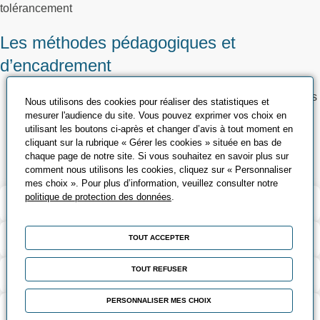
tolérancement
Les méthodes pédagogiques et
d’encadrement
Théorie : Remise d’une documentation reprenant les points
Nous utilisons des cookies pour réaliser des statistiques et
essentiels, Projection support vidéo
mesurer l'audience du site. Vous pouvez exprimer vos choix en
utilisant les boutons ci-après et changer d’avis à tout moment en
Pratique : Mise en application à l’aide de cas propre à
cliquant sur la rubrique « Gérer les cookies » située en bas de
l’entreprise
chaque page de notre site. Si vous souhaitez en savoir plus sur
comment nous utilisons les cookies, cliquez sur « Personnaliser
mes choix ». Pour plus d’information, veuillez consulter notre
politique de protection des données
.
Validation et certification
Contenu de la formation
TOUT ACCEPTER
TOUT REFUSER
Modalités d’évaluation
PERSONNALISER MES CHOIX
Contact