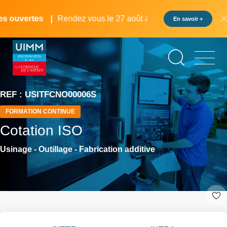
Aller
Panneau de gestion des cookies
au
 ouvertes
Rendez vous le 27 août au pôle formation UIMM L
En savoir +
contenu
principal
REF : USITFCNO00006S
FORMATION CONTINUE
Cotation ISO
Usinage - Outillage - Fabrication additive