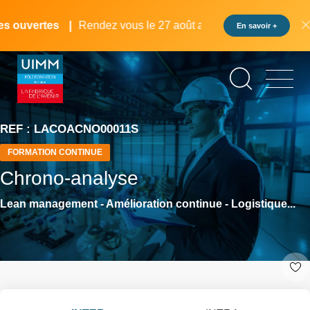
Aller
Panneau de gestion des cookies
au
 ouvertes
Rendez vous le 27 août au pôle formation UIMM L
En savoir +
contenu
principal
REF : LACOACNO00011S
FORMATION CONTINUE
Chrono-analyse
Lean management - Amélioration continue - Logistique...