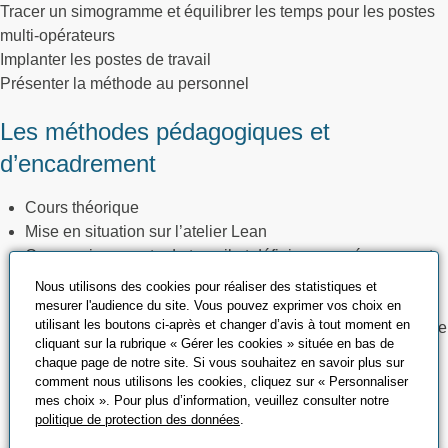
Tracer un simogramme et équilibrer les temps pour les postes
multi-opérateurs
Implanter les postes de travail
Présenter la méthode au personnel
Les méthodes pédagogiques et
d’encadrement
Cours théorique
Mise en situation sur l’atelier Lean
Concevoir un poste de travail et définir son aménagement
dans le cadre d’un projet
Nous utilisons des cookies pour réaliser des statistiques et
Optimiser un poste de travail existant
mesurer l'audience du site. Vous pouvez exprimer vos choix en
utilisant les boutons ci-après et changer d’avis à tout moment en
Aménager un poste de travail selon des règles d’ergonomie
cliquant sur la rubrique « Gérer les cookies » située en bas de
reconnues
chaque page de notre site. Si vous souhaitez en savoir plus sur
Chiffrer avec précision les temps relatifs à un mode
comment nous utilisons les cookies, cliquez sur « Personnaliser
opératoire
mes choix ». Pour plus d’information, veuillez consulter notre
politique de protection des données
.