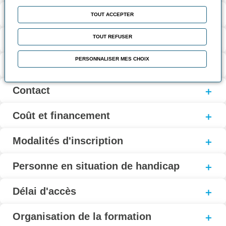
Validation et certification
TOUT ACCEPTER
TOUT REFUSER
Contenu de la formation
PERSONNALISER MES CHOIX
Modalités d’évaluation
Contact
Coût et financement
Modalités d'inscription
Personne en situation de handicap
Délai d'accès
Organisation de la formation