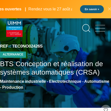
Aller
Panneau de gestion des cookies
au
ouvertes
Rendez vous le 27 août au pôle formation UIMM Lo
En savoir +
contenu
principal
REF : TEC0NO02426S
ALTERNANCE
BTS Conception et réalisation de
systèmes automatiques (CRSA)
Maintenance industrielle - Electrotechnique - Automatisme
- Production