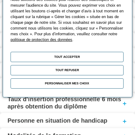
mesurer l'audience du site. Vous pouvez exprimer vos choix en
Validation et certification
utilisant les boutons ci-après et changer d’avis à tout moment en
cliquant sur la rubrique « Gérer les cookies » située en bas de
chaque page de notre site. Si vous souhaitez en savoir plus sur
Modalités d’évaluation
comment nous utilisons les cookies, cliquez sur « Personnaliser
mes choix ». Pour plus d’information, veuillez consulter notre
Contact
politique de protection des données
.
Coût et financement
TOUT ACCEPTER
Modalités d'inscription
TOUT REFUSER
Taux de réussite à l’examen
PERSONNALISER MES CHOIX
Taux d'insertion professionnelle 6 mois
après obtention du diplôme
Personne en situation de handicap