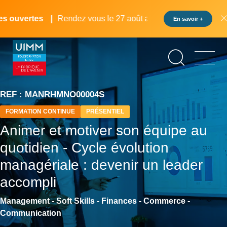
Aller
Panneau de gestion des cookies
au
 ouvertes
Rendez vous le 27 août au pôle formation UIMM L
En savoir +
contenu
principal
REF : MANRHMNO00004S
FORMATION CONTINUE
PRÉSENTIEL
Animer et motiver son équipe au
quotidien - Cycle évolution
managériale : devenir un leader
accompli
Management - Soft Skills - Finances - Commerce -
Communication