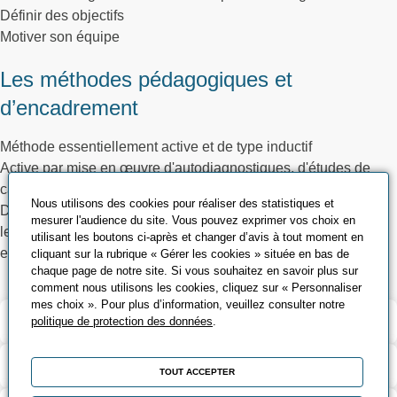
Définir des objectifs
Motiver son équipe
Les méthodes pédagogiques et
d’encadrement
Méthode essentiellement active et de type inductif
Active par mise en œuvre d'autodiagnostiques, d'études de
cas, d'exercices pratiques et de jeux de rôles
Nous utilisons des cookies pour réaliser des statistiques et
De type inductif en s'appuyant sur les expériences vécues par
mesurer l'audience du site. Vous pouvez exprimer vos choix en
les participants, avec apports théoriques à partir de ces
utilisant les boutons ci-après et changer d’avis à tout moment en
expériences
cliquant sur la rubrique « Gérer les cookies » située en bas de
chaque page de notre site. Si vous souhaitez en savoir plus sur
comment nous utilisons les cookies, cliquez sur « Personnaliser
mes choix ». Pour plus d’information, veuillez consulter notre
Validation et certification
politique de protection des données
.
Contenu de la formation
TOUT ACCEPTER