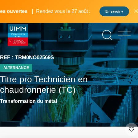
Aller
Panneau de gestion des cookies
au
 ouvertes
Rendez vous le 27 août au pôle formation UIMM L
En savoir +
contenu
principal
REF : TRM0NO02569S
ALTERNANCE
Titre pro Technicien en
chaudronnerie (TC)
Transformation du métal