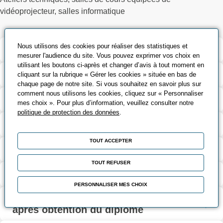
vidéoprojecteur, salles informatique
Nous utilisons des cookies pour réaliser des statistiques et
Validation et certification
mesurer l'audience du site. Vous pouvez exprimer vos choix en
utilisant les boutons ci-après et changer d’avis à tout moment en
Modalités d’évaluation
cliquant sur la rubrique « Gérer les cookies » située en bas de
chaque page de notre site. Si vous souhaitez en savoir plus sur
comment nous utilisons les cookies, cliquez sur « Personnaliser
Contact
mes choix ». Pour plus d’information, veuillez consulter notre
politique de protection des données
.
Coût et financement
TOUT ACCEPTER
Modalités d'inscription
TOUT REFUSER
Taux de réussite à l’examen
PERSONNALISER MES CHOIX
Taux d'insertion professionnelle 6 mois
après obtention du diplôme