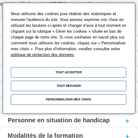
entre le pôle formation UIMM Lorraine et l’entreprise.
Nous utilisons des cookies pour réaliser des statistiques et
mesurer l'audience du site. Vous pouvez exprimer vos choix en
utilisant les boutons ci-après et changer d’avis à tout moment en
Validation et certification
cliquant sur la rubrique « Gérer les cookies » située en bas de
chaque page de notre site. Si vous souhaitez en savoir plus sur
Contenu de la formation
comment nous utilisons les cookies, cliquez sur « Personnaliser
mes choix ». Pour plus d’information, veuillez consulter notre
politique de protection des données
.
Modalités d’évaluation
Contact
TOUT ACCEPTER
TOUT REFUSER
Coût et financement
PERSONNALISER MES CHOIX
Modalités d'inscription
Personne en situation de handicap
Modalités de la formation