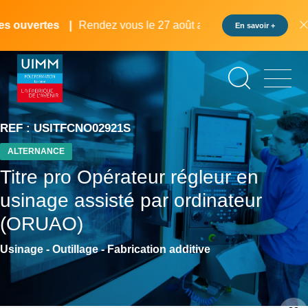
Aller
Panneau de gestion des cookies
au
 ouvertes
Rendez vous le 27 août au pôle formation UIMM L
En savoir +
contenu
principal
REF : USITFCNO02921S
ALTERNANCE
Titre pro Opérateur régleur en
usinage assisté par ordinateur
(ORUAO)
Usinage - Outillage - Fabrication additive