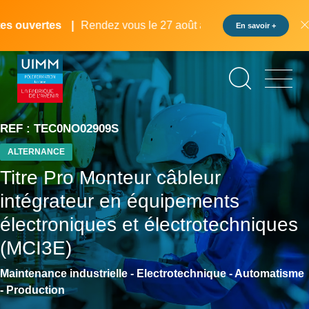
Aller
Panneau de gestion des cookies
au
 ouvertes
Rendez vous le 27 août au pôle formation UIMM L
En savoir +
contenu
principal
REF : TEC0NO02909S
ALTERNANCE
Titre Pro Monteur câbleur
intégrateur en équipements
électroniques et électrotechniques
(MCI3E)
Maintenance industrielle - Electrotechnique - Automatisme
- Production