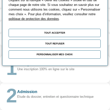
cliquant sur la rubrique « Gérer les cookies » située en bas de
Modalités d'inscription
chaque page de notre site. Si vous souhaitez en savoir plus sur
comment nous utilisons les cookies, cliquez sur « Personnaliser
Personne en situation de handicap
mes choix ». Pour plus d’information, veuillez consulter notre
politique de protection des données
.
Modalités de la formation
TOUT ACCEPTER
Organisation de la formation
TOUT REFUSER
PERSONNALISER MES CHOIX
Inscription
Une inscription 100% en ligne sur le site
Admission
Etude du dossier, entretien et questionnaire technique