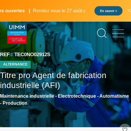
Aller
Panneau de gestion des cookies
au
ouvertes
Rendez vous le 27 août au pôle formation UIMM L
En savoir +
contenu
principal
REF : TEC0NO02912S
ALTERNANCE
Titre pro Agent de fabrication
industrielle (AFI)
Maintenance industrielle - Electrotechnique - Automatisme
- Production