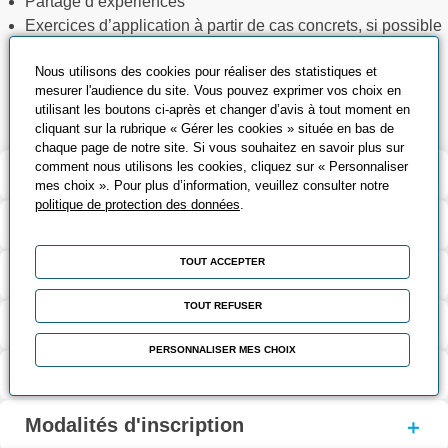
Partage d’expériences
Exercices d’application à partir de cas concrets, si possible
sur ceux vécus lors du premier mandat
Nous utilisons des cookies pour réaliser des statistiques et
Exercice pratique (quizz, chasse aux risques, visite et
mesurer l'audience du site. Vous pouvez exprimer vos choix en
analyse du site)
utilisant les boutons ci-après et changer d’avis à tout moment en
cliquant sur la rubrique « Gérer les cookies » située en bas de
chaque page de notre site. Si vous souhaitez en savoir plus sur
comment nous utilisons les cookies, cliquez sur « Personnaliser
Validation et certification
mes choix ». Pour plus d’information, veuillez consulter notre
politique de protection des données
.
Contenu de la formation
TOUT ACCEPTER
Modalités d’évaluation
TOUT REFUSER
Contact
PERSONNALISER MES CHOIX
Coût et financement
Modalités d'inscription