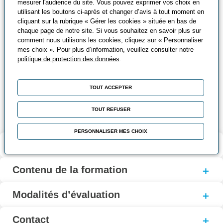
mesurer l'audience du site. Vous pouvez exprimer vos choix en
simultanément sur des équipements industriels utilisés à
utilisant les boutons ci-après et changer d’avis à tout moment en
des fins pédagogiques
cliquant sur la rubrique « Gérer les cookies » située en bas de
chaque page de notre site. Si vous souhaitez en savoir plus sur
Mise à disposition d’un banc complet de matériel
comment nous utilisons les cookies, cliquez sur « Personnaliser
pédagogique et industriel comprenant :
mes choix ». Pour plus d’information, veuillez consulter notre
politique de protection des données
.
Un automate SIMATIC S7-300 ou S7-400
Une console de programmation
TOUT ACCEPTER
Un simulateur
TOUT REFUSER
PERSONNALISER MES CHOIX
Validation et certification
Contenu de la formation
Modalités d’évaluation
Contact