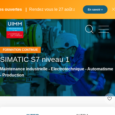
Aller
Panneau de gestion des cookies
au
 ouvertes
Rendez vous le 27 août au pôle formation UIMM L
En savoir +
contenu
principal
FORMATION CONTINUE
SIMATIC S7 niveau 1
Maintenance industrielle - Electrotechnique - Automatisme
- Production