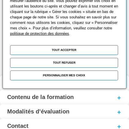
mesurer l'audience du site. Vous pouvez exprimer vos choix en
simultanément sur des équipements industriels utilisés à
utilisant les boutons ci-après et changer d’avis à tout moment en
cliquant sur la rubrique « Gérer les cookies » située en bas de
des fins pédagogiques
chaque page de notre site. Si vous souhaitez en savoir plus sur
comment nous utilisons les cookies, cliquez sur « Personnaliser
Mise à disposition d’un banc complet de matériel
mes choix ». Pour plus d’information, veuillez consulter notre
pédagogique et industriel comprenant :
politique de protection des données
.
Un automate SIMATIC S7-200
Une console de programmation
TOUT ACCEPTER
Un simulateur
TOUT REFUSER
PERSONNALISER MES CHOIX
Validation et certification
Contenu de la formation
Modalités d’évaluation
Contact