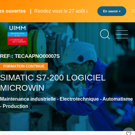
Aller
Panneau de gestion des cookies
au
 ouvertes
Rendez vous le 27 août au pôle formation UIMM L
En savoir +
contenu
principal
REF : TECAAPNO00007S
FORMATION CONTINUE
SIMATIC S7-200 LOGICIEL
MICROWIN
Maintenance industrielle - Electrotechnique - Automatisme
- Production