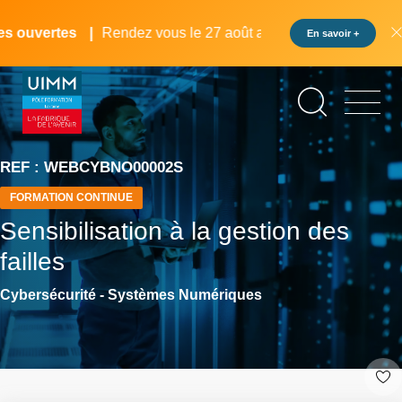
Aller
Panneau de gestion des cookies
au
 ouvertes
Rendez vous le 27 août au pôle formation UIMM L
En savoir +
contenu
principal
REF : WEBCYBNO00002S
FORMATION CONTINUE
Sensibilisation à la gestion des
failles
Cybersécurité - Systèmes Numériques