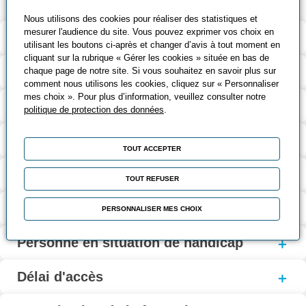
Nous utilisons des cookies pour réaliser des statistiques et
mesurer l'audience du site. Vous pouvez exprimer vos choix en
Validation et certification
utilisant les boutons ci-après et changer d’avis à tout moment en
cliquant sur la rubrique « Gérer les cookies » située en bas de
Contenu de la formation
chaque page de notre site. Si vous souhaitez en savoir plus sur
comment nous utilisons les cookies, cliquez sur « Personnaliser
mes choix ». Pour plus d’information, veuillez consulter notre
Modalités d’évaluation
politique de protection des données
.
Contact
TOUT ACCEPTER
Coût et financement
TOUT REFUSER
Modalités d'inscription
PERSONNALISER MES CHOIX
Personne en situation de handicap
Délai d'accès