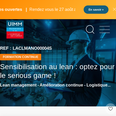
Aller
Panneau de gestion des cookies
au
 ouvertes
Rendez vous le 27 août au pôle formation UIMM L
En savoir +
contenu
principal
REF : LACLMANO00004S
FORMATION CONTINUE
Sensibilisation au lean : optez pour
le serious game !
Lean management - Amélioration continue - Logistique...