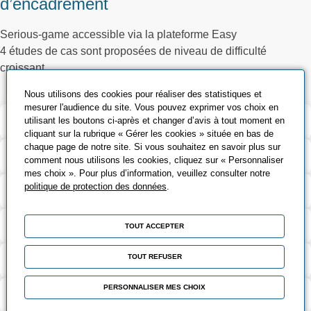
d’encadrement
Serious-game accessible via la plateforme Easy
4 études de cas sont proposées de niveau de difficulté
croissant
Nous utilisons des cookies pour réaliser des statistiques et
mesurer l'audience du site. Vous pouvez exprimer vos choix en
Validation et certification
utilisant les boutons ci-après et changer d’avis à tout moment en
cliquant sur la rubrique « Gérer les cookies » située en bas de
chaque page de notre site. Si vous souhaitez en savoir plus sur
Contenu de la formation
comment nous utilisons les cookies, cliquez sur « Personnaliser
mes choix ». Pour plus d’information, veuillez consulter notre
politique de protection des données
.
Modalités d’évaluation
Contact
TOUT ACCEPTER
TOUT REFUSER
Coût et financement
PERSONNALISER MES CHOIX
Modalités d'inscription