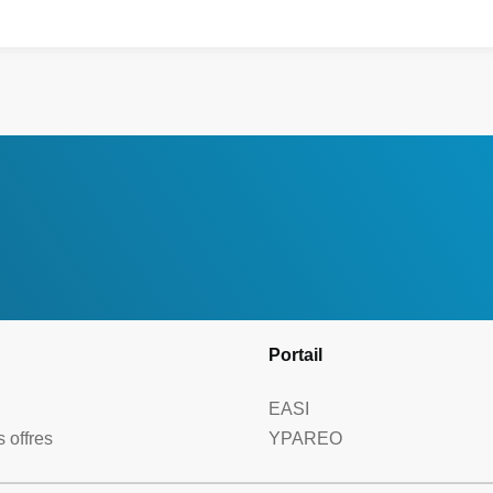
Portail
EASI
 offres
YPAREO