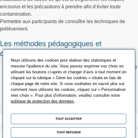
encourus et les précautions à prendre afin d’éviter toute
contamination.
Permettre aux participants de connaître les techniques de
prélèvement.
Les méthodes pédagogiques et
d’encadrement
Nous utilisons des cookies pour réaliser des statistiques et
mesurer l'audience du site. Vous pouvez exprimer vos choix en
Présentation d’installations de production d’eau chaude, de
utilisant les boutons ci-après et changer d’avis à tout moment en
climatisation, de refroidissement (TAR)
cliquant sur la rubrique « Gérer les cookies » située en bas de
Participation active et échange d’expérience – questions
chaque page de notre site. Si vous souhaitez en savoir plus sur
diverse
comment nous utilisons les cookies, cliquez sur « Personnaliser
mes choix ». Pour plus d’information, veuillez consulter notre
Etudes de cas concrets de l’entreprise
politique de protection des données
.
TOUT ACCEPTER
Validation et certification
TOUT REFUSER
Contenu de la formation