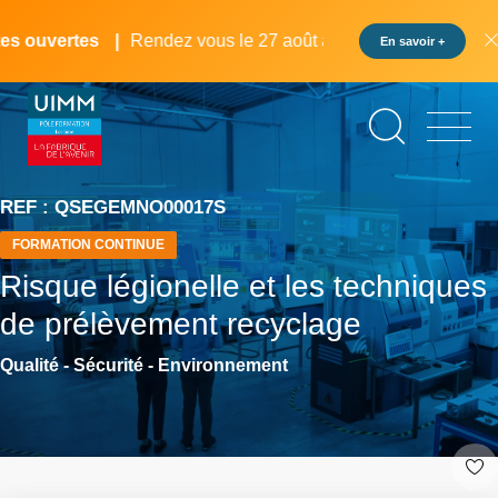
Aller
Panneau de gestion des cookies
au
 ouvertes
Rendez vous le 27 août au pôle formation UIMM 
En savoir +
contenu
principal
REF : QSEGEMNO00017S
FORMATION CONTINUE
Risque légionelle et les techniques
de prélèvement recyclage
Qualité - Sécurité - Environnement