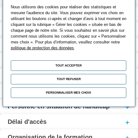
Nous utilisons des cookies pour réaliser des statistiques et
mesurer l'audience du site. Vous pouvez exprimer vos choix en
Validation et certification
utilisant les boutons ci-après et changer d’avis à tout moment en
cliquant sur la rubrique « Gérer les cookies » située en bas de
Contenu de la formation
chaque page de notre site. Si vous souhaitez en savoir plus sur
comment nous utilisons les cookies, cliquez sur « Personnaliser
mes choix ». Pour plus d’information, veuillez consulter notre
Modalités d’évaluation
politique de protection des données
.
Contact
TOUT ACCEPTER
Coût et financement
TOUT REFUSER
Modalités d'inscription
PERSONNALISER MES CHOIX
Personne en situation de handicap
Délai d'accès
Organisation de la formation