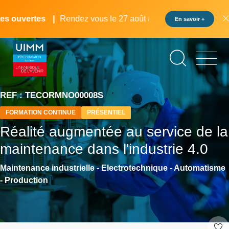
Aller
Panneau de gestion des cookies
au
 ouvertes
Rendez vous le 27 août au pôle formation UIMM 
En savoir +
contenu
principal
REF : TECORMNO00008S
FORMATION CONTINUE
PRÉSENTIEL
Réalité augmentée au service de la
maintenance dans l'industrie 4.0
Maintenance industrielle - Electrotechnique - Automatisme
- Production