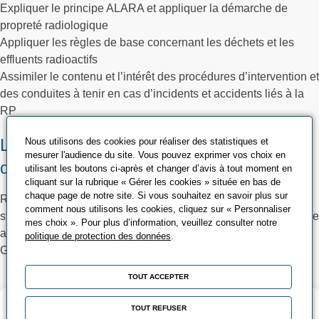
Expliquer le principe ALARA et appliquer la démarche de
propreté radiologique
Appliquer les règles de base concernant les déchets et les
effluents radioactifs
Assimiler le contenu et l’intérêt des procédures d’intervention et
des conduites à tenir en cas d’incidents et accidents liés à la
RP
Les méthodes pédagogiques et
Nous utilisons des cookies pour réaliser des statistiques et
mesurer l'audience du site. Vous pouvez exprimer vos choix en
d’encadrement
utilisant les boutons ci-après et changer d’avis à tout moment en
cliquant sur la rubrique « Gérer les cookies » située en bas de
chaque page de notre site. Si vous souhaitez en savoir plus sur
Réalisation des scénarios formatifs sur chantier école : 6
comment nous utilisons les cookies, cliquez sur « Personnaliser
stagiaires maximum pour un formateur, chantier école conforme
mes choix ». Pour plus d’information, veuillez consulter notre
au cahier des charges CEFRI
politique de protection des données
.
Guide d’animation, support stagiaire CEFRI
TOUT ACCEPTER
Validation et certification
TOUT REFUSER