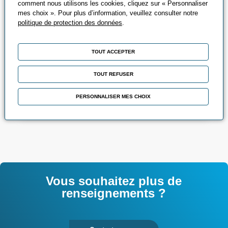
comment nous utilisons les cookies, cliquez sur « Personnaliser
mes choix ». Pour plus d’information, veuillez consulter notre
politique de protection des données
.
Qualité - Sécurité -
TOUT ACCEPTER
Environnement
TOUT REFUSER
Agir pour la performance, la prévention et la
planète
PERSONNALISER MES CHOIX
Vous souhaitez plus de
renseignements ?