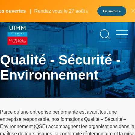
Aller
Panneau de gestion des cookies
au
s ouvertes
Rendez vous le 27 août au pôle formation UIMM 
En savoir +
contenu
principal
Qualité - Sécurité -
Environnement
Parce qu’une entreprise performante est avant tout une
entreprise responsable, nos formations Qualité – Sécurité –
Environnement (QSE) accompagnent les organisations dans la
maîtrise de leurs risques, la conformité réglementaire et la mise