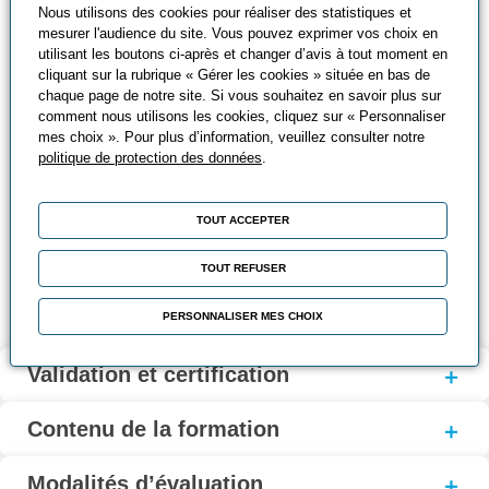
Nous utilisons des cookies pour réaliser des statistiques et
mesurer l'audience du site. Vous pouvez exprimer vos choix en
Chaque groupe de deux stagiaires aura à sa disposition
utilisant les boutons ci-après et changer d’avis à tout moment en
tout au long du stage, un banc complet de matériel
cliquant sur la rubrique « Gérer les cookies » située en bas de
pédagogique et industriel comprenant :
chaque page de notre site. Si vous souhaitez en savoir plus sur
comment nous utilisons les cookies, cliquez sur « Personnaliser
Un outil de programmation équipé du logiciel STEP 7 et
mes choix ». Pour plus d’information, veuillez consulter notre
politique de protection des données
.
WinCC Flexible
Des automates S7-300/400
TOUT ACCEPTER
Un pupitre opérateur
TOUT REFUSER
Un réseau Profibus,MPI ou Ethernet
PERSONNALISER MES CHOIX
Validation et certification
Contenu de la formation
Modalités d’évaluation