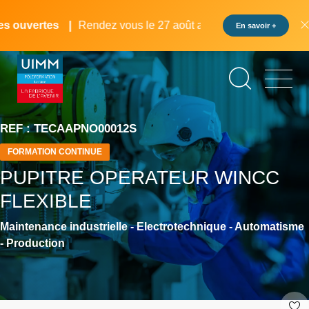
Aller
Panneau de gestion des cookies
au
ouvertes
Rendez vous le 27 août au pôle formation UIMM L
En savoir +
contenu
principal
REF : TECAAPNO00012S
FORMATION CONTINUE
PUPITRE OPERATEUR WINCC
FLEXIBLE
Maintenance industrielle - Electrotechnique - Automatisme
- Production