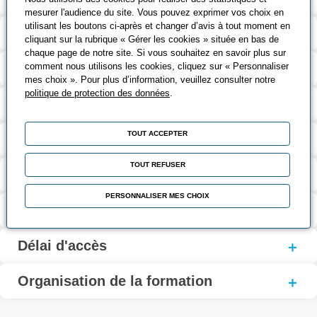
mesurer l'audience du site. Vous pouvez exprimer vos choix en
utilisant les boutons ci-après et changer d’avis à tout moment en
Contenu de la formation
cliquant sur la rubrique « Gérer les cookies » située en bas de
chaque page de notre site. Si vous souhaitez en savoir plus sur
comment nous utilisons les cookies, cliquez sur « Personnaliser
Modalités d’évaluation
mes choix ». Pour plus d’information, veuillez consulter notre
politique de protection des données
.
Contact
TOUT ACCEPTER
Coût et financement
TOUT REFUSER
Modalités d'inscription
PERSONNALISER MES CHOIX
Personne en situation de handicap
Délai d'accès
Organisation de la formation