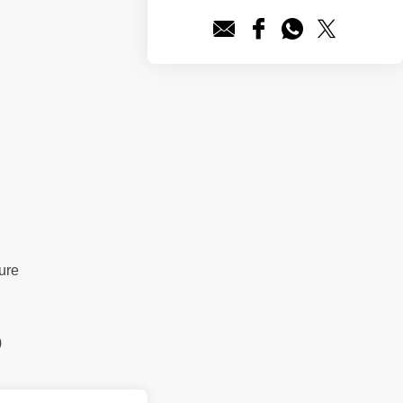
ure
)