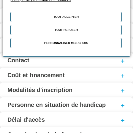
Validation et certification
TOUT ACCEPTER
Contenu de la formation
TOUT REFUSER
PERSONNALISER MES CHOIX
Modalités d’évaluation
Contact
Coût et financement
Modalités d'inscription
Personne en situation de handicap
Délai d'accès