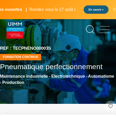
Aller
Panneau de gestion des cookies
au
 ouvertes
Rendez vous le 27 août au pôle formation UIMM L
En savoir +
contenu
principal
REF : TECPNENO00003S
FORMATION CONTINUE
Pneumatique perfectionnement
Maintenance industrielle - Electrotechnique - Automatisme
- Production