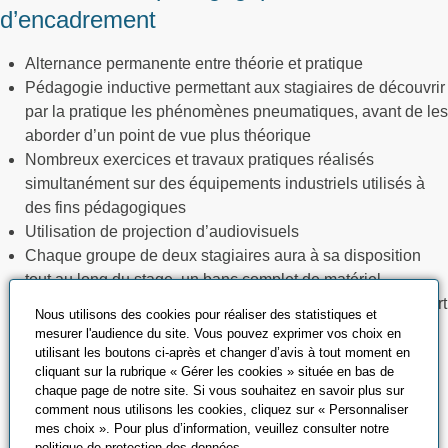
d’encadrement
Alternance permanente entre théorie et pratique
Pédagogie inductive permettant aux stagiaires de découvrir
par la pratique les phénomènes pneumatiques, avant de les
aborder d’un point de vue plus théorique
Nombreux exercices et travaux pratiques réalisés
simultanément sur des équipements industriels utilisés à
des fins pédagogiques
Utilisation de projection d’audiovisuels
Chaque groupe de deux stagiaires aura à sa disposition
tout au long du stage, un banc complet de matériel
pédagogique et industriel. Ces bancs ont été pour la plupart
Nous utilisons des cookies pour réaliser des statistiques et
conçus et réalisés par nos formateurs et assurent une
mesurer l'audience du site. Vous pouvez exprimer vos choix en
adéquation totale entre contenus, méthodes et moyens
utilisant les boutons ci-après et changer d’avis à tout moment en
cliquant sur la rubrique « Gérer les cookies » située en bas de
pédagogiques
chaque page de notre site. Si vous souhaitez en savoir plus sur
Micro-ordinateur avec logiciel de CAO pneumatique et de
comment nous utilisons les cookies, cliquez sur « Personnaliser
simulation du fonctionnement des schémas réalisés, etc…
mes choix ». Pour plus d’information, veuillez consulter notre
politique de protection des données
.