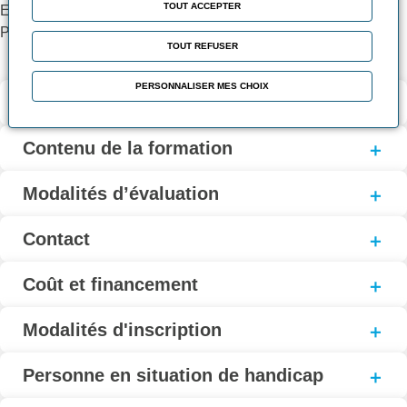
TOUT ACCEPTER
Etre munis d’un PC portable et d’une connexion internet.
Posséder un compte OpenAI pour l’utilisation de ChatGPT 3.5
TOUT REFUSER
PERSONNALISER MES CHOIX
Validation et certification
Contenu de la formation
Modalités d’évaluation
Contact
Coût et financement
Modalités d'inscription
Personne en situation de handicap