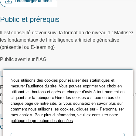
Télécharger la fiche
Public et prérequis
Il est conseillé d’avoir suivi la formation de niveau 1 : Maitrisez
les fondamentaux de l’intelligence artificielle générative
(présentiel ou E-learning)
Public averti sur l’IAG
Les objectifs
Nous utilisons des cookies pour réaliser des statistiques et
mesurer l'audience du site. Vous pouvez exprimer vos choix en
Fournir à vos collaborateurs d’entreprise les compétences
utilisant les boutons ci-après et changer d’avis à tout moment en
nécessaires pour utiliser efficacement les outils d’IAG dans leur
cliquant sur la rubrique « Gérer les cookies » située en bas de
fonction respective
chaque page de notre site. Si vous souhaitez en savoir plus sur
comment nous utilisons les cookies, cliquez sur « Personnaliser
Les méthodes pédagogiques et
mes choix ». Pour plus d’information, veuillez consulter notre
politique de protection des données
.
d’encadrement