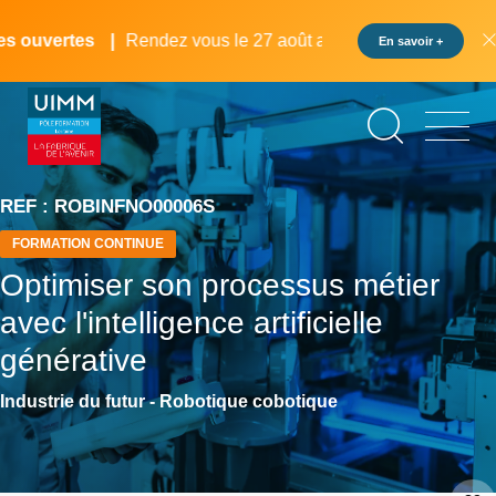
Aller
Panneau de gestion des cookies
au
 ouvertes
Rendez vous le 27 août au pôle formation UIMM 
En savoir +
contenu
principal
REF : ROBINFNO00006S
FORMATION CONTINUE
Optimiser son processus métier
avec l'intelligence artificielle
générative
Industrie du futur - Robotique cobotique