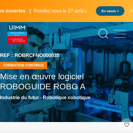
Aller
Panneau de gestion des cookies
au
 ouvertes
Rendez vous le 27 août au pôle formation UIMM L
En savoir +
contenu
principal
REF : ROBRCFNO00003S
FORMATION CONTINUE
Mise en œuvre logiciel
ROBOGUIDE ROBG A
Industrie du futur - Robotique cobotique