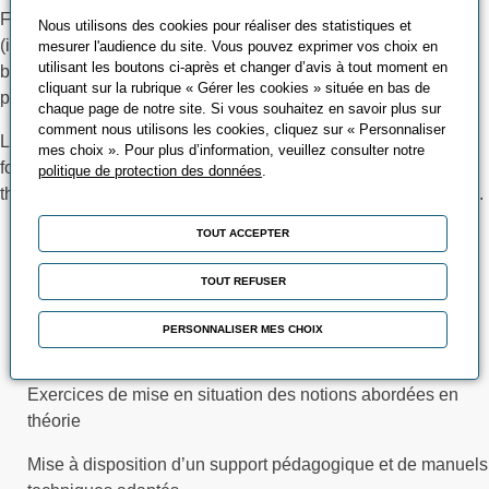
Formateurs : intervenant ayant une expérience du terrain
Nous utilisons des cookies pour réaliser des statistiques et
(intégration de cellules robotisées, programmation robot,
mesurer l'audience du site. Vous pouvez exprimer vos choix en
utilisant les boutons ci-après et changer d’avis à tout moment en
bureaux d’études, suivi de projet) et de l’animation en
cliquant sur la rubrique « Gérer les cookies » située en bas de
présentiel.
chaque page de notre site. Si vous souhaitez en savoir plus sur
comment nous utilisons les cookies, cliquez sur « Personnaliser
Le stage se déroule alternativement dans une salle de
mes choix ». Pour plus d’information, veuillez consulter notre
formation équipée de tableau interactif pour les informations
politique de protection des données
.
théoriques et sur stations PC/Robot pour l’application pratique.
TOUT ACCEPTER
Moyens matériels &amp; pédagogiques :
PC équipés du logiciel Roboguide (dernière version)
TOUT REFUSER
Robots disponibles pour les transferts de simulation
PERSONNALISER MES CHOIX
réalisée en TP
Exercices de mise en situation des notions abordées en
théorie
Mise à disposition d’un support pédagogique et de manuels