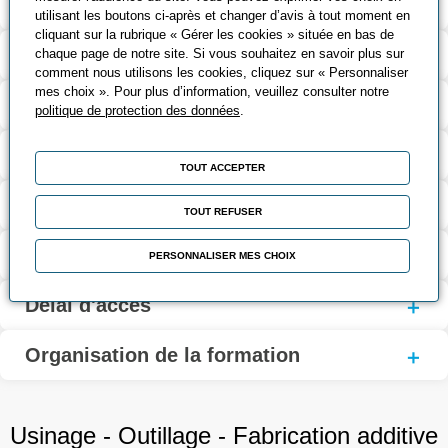
Contenu de la formation
utilisant les boutons ci-après et changer d’avis à tout moment en
cliquant sur la rubrique « Gérer les cookies » située en bas de
Modalités d’évaluation
chaque page de notre site. Si vous souhaitez en savoir plus sur
comment nous utilisons les cookies, cliquez sur « Personnaliser
mes choix ». Pour plus d’information, veuillez consulter notre
Contact
politique de protection des données
.
Coût et financement
TOUT ACCEPTER
Modalités d'inscription
TOUT REFUSER
Personne en situation de handicap
PERSONNALISER MES CHOIX
Délai d'accès
Organisation de la formation
Usinage - Outillage - Fabrication additive