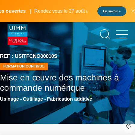
Aller
Panneau de gestion des cookies
au
 ouvertes
Rendez vous le 27 août au pôle formation UIMM L
En savoir +
contenu
principal
REF : USITFCNO00010S
FORMATION CONTINUE
Mise en œuvre des machines à
commande numérique
Usinage - Outillage - Fabrication additive