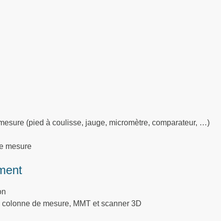
 de mesure (pied à coulisse, jauge, micromètre, comparateur, …)
 de mesure
ment
on
gie, colonne de mesure, MMT et scanner 3D