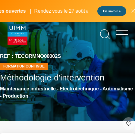
Aller
Panneau de gestion des cookies
au
 ouvertes
Rendez vous le 27 août au pôle formation UIMM L
En savoir +
contenu
principal
REF : TECORMNO00002S
FORMATION CONTINUE
Méthodologie d'intervention
Maintenance industrielle - Electrotechnique - Automatisme
- Production