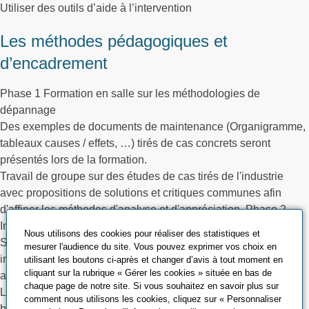
Utiliser des outils d’aide à l’intervention
Les méthodes pédagogiques et
d’encadrement
Phase 1 Formation en salle sur les méthodologies de
dépannage
Des exemples de documents de maintenance (Organigramme,
tableaux causes / effets, …) tirés de cas concrets seront
présentés lors de la formation.
Travail de groupe sur des études de cas tirés de l'industrie
avec propositions de solutions et critiques communes afin
d'affiner les méthodes d'analyse et d'appréciation. Phase 2
Interventions
Nous utilisons des cookies pour réaliser des statistiques et
Simulations d’intervention de dépannage sur une ou des
mesurer l'audience du site. Vous pouvez exprimer vos choix en
installations de qui seront identifiées en amont de la formation
utilisant les boutons ci-après et changer d’avis à tout moment en
cliquant sur la rubrique « Gérer les cookies » située en bas de
avec utilisation de la fiche réflexe
chaque page de notre site. Si vous souhaitez en savoir plus sur
Lors des interventions les groupes pourront être découpés en
comment nous utilisons les cookies, cliquez sur « Personnaliser
binôme afin de comparer et critiquer les façons de faire :