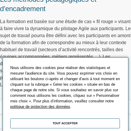
d’encadrement
La formation est basée sur une étude de cas « fil rouge » visant
à faire vivre la dynamique du pilotage Agile aux participants. Le
sujet de travail pourra être défini avec les participants en amont
de la formation afin de correspondre au mieux à leur contexte
habituel de travail (secteurs d’activité rencontrés, tailles des
équipes accompagnées, métiers représentés …). Les
documents de travail/synthèse projetés pendant la formation
Nous utilisons des cookies pour réaliser des statistiques et
seront fournis sur support informatique et diffusés aux
mesurer l'audience du site. Vous pouvez exprimer vos choix en
participants après la formation.
utilisant les boutons ci-après et changer d’avis à tout moment en
cliquant sur la rubrique « Gérer les cookies » située en bas de
La formation ne pourra excéder 10 participants par session.
chaque page de notre site. Si vous souhaitez en savoir plus sur
comment nous utilisons les cookies, cliquez sur « Personnaliser
mes choix ». Pour plus d’information, veuillez consulter notre
Validation et certification
politique de protection des données
.
Contenu de la formation
TOUT ACCEPTER