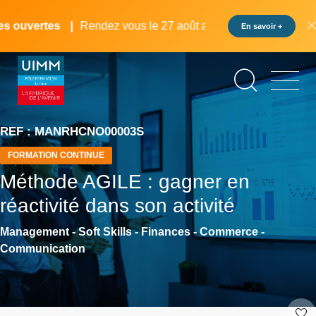
Aller
Panneau de gestion des cookies
au
 ouvertes
Rendez vous le 27 août au pôle formation UIMM L
En savoir +
contenu
principal
REF : MANRHCNO00003S
FORMATION CONTINUE
Méthode AGILE : gagner en
réactivité dans son activité
Management - Soft Skills - Finances - Commerce -
Communication