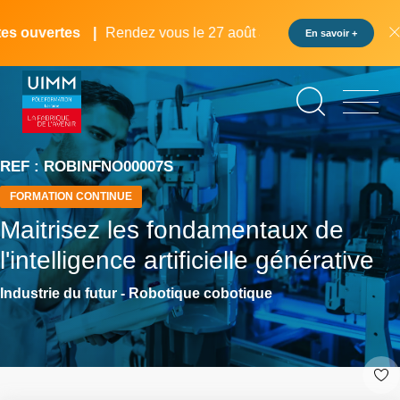
Aller
Panneau de gestion des cookies
au
s ouvertes
Rendez vous le 27 août au pôle formation UIMM 
En savoir +
contenu
principal
REF : ROBINFNO00007S
FORMATION CONTINUE
Maitrisez les fondamentaux de
l'intelligence artificielle générative
Industrie du futur - Robotique cobotique