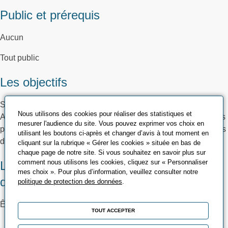
Public et prérequis
Aucun
Tout public
Les objectifs
Sensibiliser les salariés d’une structure à l'Intelligence
Nous utilisons des cookies pour réaliser des statistiques et
Artificielle Générative (IAG) et les préparer à créer des prompts
mesurer l'audience du site. Vous pouvez exprimer vos choix en
pertinents pour des applications concrètes ou gagner du temps
utilisant les boutons ci-après et changer d’avis à tout moment en
dans les tâches quotidiennes.
cliquant sur la rubrique « Gérer les cookies » située en bas de
chaque page de notre site. Si vous souhaitez en savoir plus sur
comment nous utilisons les cookies, cliquez sur « Personnaliser
Les méthodes pédagogiques et
mes choix ». Pour plus d’information, veuillez consulter notre
d’encadrement
politique de protection des données
.
Être munis d’un PC portable avec une connexion internet
TOUT ACCEPTER