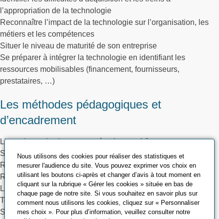
l’appropriation de la technologie
Reconnaître l’impact de la technologie sur l’organisation, les
métiers et les compétences
Situer le niveau de maturité de son entreprise
Se préparer à intégrer la technologie en identifiant les
ressources mobilisables (financement, fournisseurs,
prestataires, …)
Les méthodes pédagogiques et
d’encadrement
Ligne de production connectée, de type 4.0
Supervision
Nous utilisons des cookies pour réaliser des statistiques et
Réalité augmentée
mesurer l'audience du site. Vous pouvez exprimer vos choix en
utilisant les boutons ci-après et changer d’avis à tout moment en
Réalité virtuelle
cliquant sur la rubrique « Gérer les cookies » située en bas de
Lunettes de télémaintenance
chaque page de notre site. Si vous souhaitez en savoir plus sur
Technologie de maintenance prédictive (Thermographie, …)
comment nous utilisons les cookies, cliquez sur « Personnaliser
Salle + vidéo projecteur
mes choix ». Pour plus d’information, veuillez consulter notre