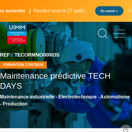
Aller
Panneau de gestion des cookies
au
 ouvertes
Rendez vous le 27 août au pôle formation UIMM L
En savoir +
contenu
principal
REF : TECORMNO00003S
FORMATION CONTINUE
Maintenance prédictive TECH
DAYS
Maintenance industrielle - Electrotechnique - Automatisme
- Production