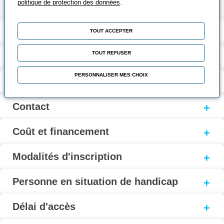
politique de protection des données
.
Validation et certification
TOUT ACCEPTER
TOUT REFUSER
Contenu de la formation
PERSONNALISER MES CHOIX
Modalités d’évaluation
Contact
Coût et financement
Modalités d'inscription
Personne en situation de handicap
Délai d'accès