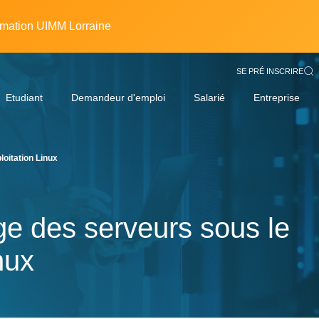
rmation UIMM Lorraine
SE PRÉ INSCRIRE
Etudiant
Demandeur d'emploi
Salarié
Entreprise
oitation Linux
e des serveurs sous le
nux