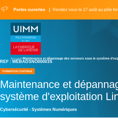
Aller
Panneau de gestion des cookies
au
Portes ouvertes
Rendez vous le 27 août au pôle fo
contenu
principal
breadcrumb
Maintenance et dépannage des serveurs sous le système d'expl
Accueil
REF : WEBADSNO00003S
FORMATION CONTINUE
Maintenance et dépannag
système d'exploitation Li
Cybersécurité - Systèmes Numériques