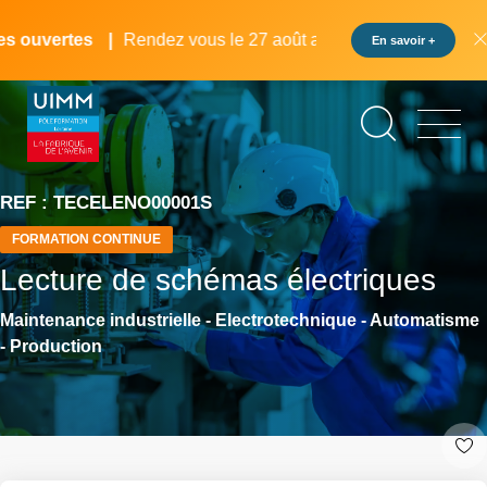
Aller
Panneau de gestion des cookies
au
 ouvertes
Rendez vous le 27 août au pôle formation UIMM L
En savoir +
contenu
principal
REF : TECELENO00001S
FORMATION CONTINUE
Lecture de schémas électriques
Maintenance industrielle - Electrotechnique - Automatisme
- Production