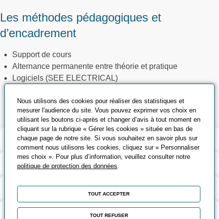
Les méthodes pédagogiques et
d’encadrement
Support de cours
Alternance permanente entre théorie et pratique
Logiciels (SEE ELECTRICAL)
Dossiers techniques (Schémas d’un équipement ou d’une
Nous utilisons des cookies pour réaliser des statistiques et
installation)
mesurer l'audience du site. Vous pouvez exprimer vos choix en
utilisant les boutons ci-après et changer d’avis à tout moment en
cliquant sur la rubrique « Gérer les cookies » située en bas de
Validation et certification
chaque page de notre site. Si vous souhaitez en savoir plus sur
comment nous utilisons les cookies, cliquez sur « Personnaliser
mes choix ». Pour plus d’information, veuillez consulter notre
Contenu de la formation
politique de protection des données
.
Modalités d’évaluation
TOUT ACCEPTER
Contact
TOUT REFUSER