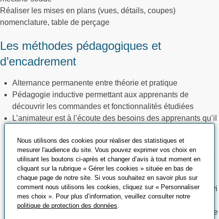
Réaliser les mises en plans (vues, détails, coupes)
nomenclature, table de perçage
Les méthodes pédagogiques et
d’encadrement
Alternance permanente entre théorie et pratique
Pédagogie inductive permettant aux apprenants de
découvrir les commandes et fonctionnalités étudiées
L’animateur est à l’écoute des besoins des apprenants qu’il
fait participer activement au déroulement de l’action de
Nous utilisons des cookies pour réaliser des statistiques et
formation
mesurer l'audience du site. Vous pouvez exprimer vos choix en
L’objectif de la journée est chaque fois clairement annoncé
utilisant les boutons ci-après et changer d’avis à tout moment en
afin que les apprenants puissent en vérifier l’opportunité et
cliquant sur la rubrique « Gérer les cookies » située en bas de
la progression
chaque page de notre site. Si vous souhaitez en savoir plus sur
comment nous utilisons les cookies, cliquez sur « Personnaliser
Chaque sujet abordé fait l’objet d’un exposé théorique suivi
mes choix ». Pour plus d’information, veuillez consulter notre
d’une étude de cas pratiques
politique de protection des données
.
Ses études de cas pratiques permettront aux apprenants de