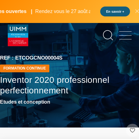
Aller
Panneau de gestion des cookies
au
 ouvertes
Rendez vous le 27 août au pôle formation UIMM L
En savoir +
contenu
principal
REF : ETCOGCNO00004S
FORMATION CONTINUE
Inventor 2020 professionnel
perfectionnement
Etudes et conception